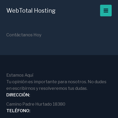
Ir
al
WebTotal Hosting
contenido
Contáctanos Hoy
Estamos Aquí
Tu opinión es importante para nosotros. No dudes
en escribirnos y resolveremos tus dudas.
DIRECCIÓN:
Camino Padre Hurtado 18380
TELÉFONO: